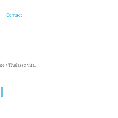
n
Contact
me
/ Thalasso vital
l