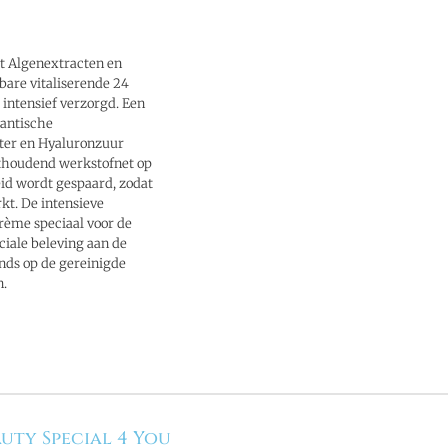
t Algenextracten en
bare vitaliserende 24
 intensief verzorgd. Een
lantische
ter en Hyaluronzuur
sthoudend werkstofnet op
id wordt gespaard, zodat
kt. De intensieve
rème speciaal voor de
iale beleving aan de
onds op de gereinigde
n.
uty Special 4 You