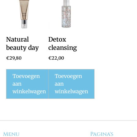
Natural
Detox
beauty day
cleansing
crème
€
29,80
€
22,00
Toevoegen
Toevoegen
aan
aan
winkelwagen
winkelwagen
Menu
Pagina's